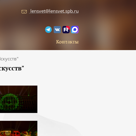
lensvet@lensvet.spb.ru
Контакты
скусств"
кусств"