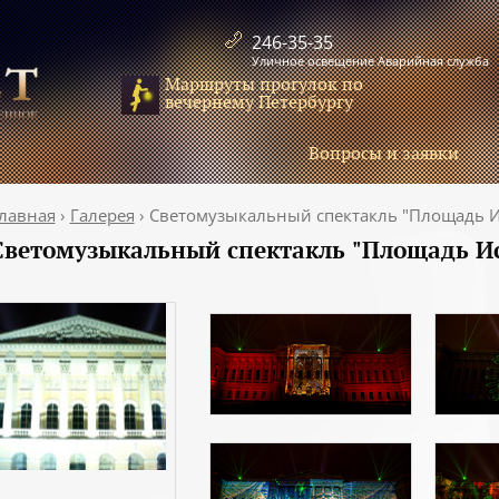
246-35-35
Уличное освещение Аварийная служба
Маршруты прогулок по
вечернему Петербургу
Вопросы и заявки
лавная
›
Галерея
›
Cветомузыкальный спектакль "Площадь И
Cветомузыкальный спектакль "Площадь Ис