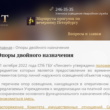
246-35-35
Уличное освещение Аварийная служба
Маршруты прогулок по
вечернему Петербургу
Вопросы и заявки
лавная
›
Опоры двойного назначения
Опоры двойного назначения
1 октября 2022 года СПб ГБУ «Ленсвет» утверждено
положе
редметом которых является предоставление во времен
лементов (опор линий наружного освещения) объектов нар
 перечнем опор освещения, находящихся в оперативном 
редлагаемых Учреждением к модернизации на платной осн
 сохранением основного функционального назначения объ
знакомиться здесь.
аспоряжение Комитета имущественных отношений Сан