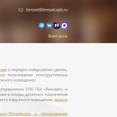
lensvet@lensvet.spb.ru
Контакты
ние
о порядке совершения сделок,
ное пользование конструктивных
ужного освещения.
управлении СПб ГБУ «Ленсвет» и
ове в опоры двойного назначения
екта наружного освещения,
можно
кт-Петербурга о согласовании