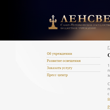
Г
Об учреждении
Развитие освещения
1
Заказать услугу
п
э
Пресс-центр
С
п
с
о
Р