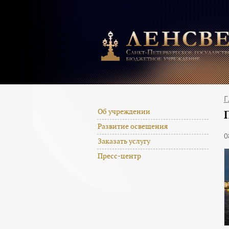
Г
Об учреждении
Развитие освещения
0
Заказать услугу
Пресс-центр