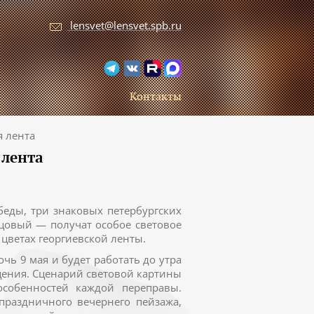
lensvet@lensvet.spb.ru
Контакты
я лента
 лента
еды, три знаковых петербургских
цовый — получат особое световое
цветах георгиевской ленты.
ь 9 мая и будет работать до утра
щения. Сценарий световой картины
собенностей каждой переправы.
праздничного вечернего пейзажа,