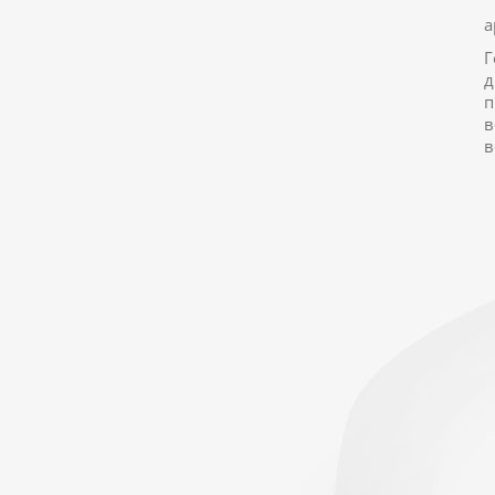
а
Г
д
п
в
в