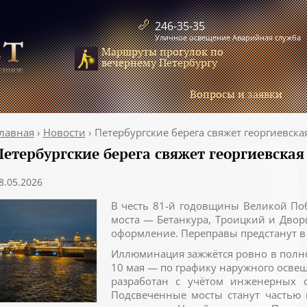
246-35-35
Уличное освещение Аварийная служба
Маршруты прогулок по
вечернему Петербургу
Вопросы и заявки
лавная
›
Новости
›
Петербургские берега свяжет георгиевска
Петербургские берега свяжет георгиевская
8.05.2026
В честь 81-й годовщины Великой Поб
моста — Бетанкура, Троицкий и Двор
оформление. Переправы предстанут в 
Иллюминация зажжётся ровно в полноч
10 мая — по графику наружного осве
разработан с учётом инженерных о
Подсвеченные мосты станут частью 