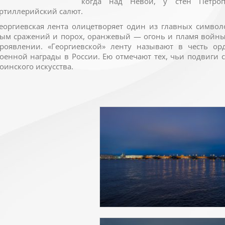
когда над Невой, у стен Петропа
ртиллерийский салют.
еоргиевская лента олицетворяет один из главных симво
ым сражений и порох, оранжевый — огонь и пламя войны
роявлении. «Георгиевской» ленту называют в честь о
оенной награды в России. Ею отмечают тех, чьи подвиги с
оинского искусства.