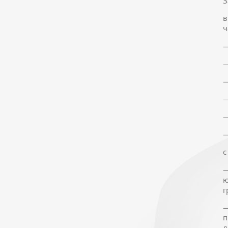
З
в
ч
—
—
—
—
—
—
с
—
ю
г
—
п
д