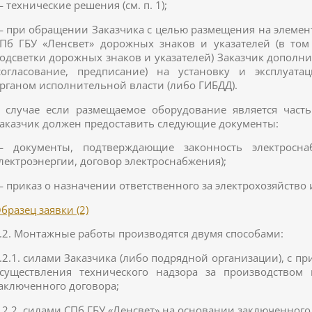
 технические решения (см. п. 1);
 при обращении Заказчика с целью размещения на элемен
Пб ГБУ «Ленсвет» дорожных знаков и указателей (в том
одсветки дорожных знаков и указателей) Заказчик дополн
согласование, предписание) на установку и эксплуат
рганом исполнительной власти (либо ГИБДД).
 случае если размещаемое оборудование является часть
аказчик должен предоставить следующие документы:
 документы, подтверждающие законность электросна
лектроэнергии, договор электроснабжения);
 приказ о назначении ответственного за электрохозяйство 
бразец заявки (2)
.2. Монтажные работы производятся двумя способами:
.2.1. силами Заказчика (либо подрядной организации), с п
существления технического надзора за производством
аключенного договора;
.2.2. силами СПб ГБУ «Ленсвет» на основании заключенного