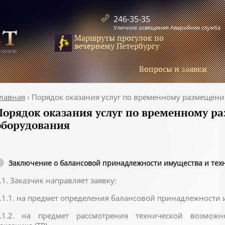
246-35-35
Уличное освещение Аварийная служба
Маршруты прогулок по
вечернему Петербургу
Вопросы и заявки
лавная
›
Порядок оказания услуг по временному размещен
Порядок оказания услуг по временному 
оборудования
Заключение о балансовой принадлежности имущества и тех
.1. Заказчик направляет заявку:
.1.1. на предмет определения балансовой принадлежности 
.1.2. на предмет рассмотрения технической возмож