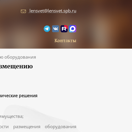
lensvet@lensvet.spb.ru
Контакты
ию оборудования
размещению
нические решения
имущества;
ности размещения оборудования