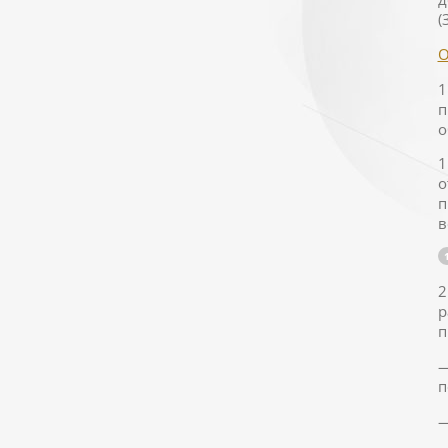
(
О
1
п
о
1
о
п
в
2
р
п
—
п
—