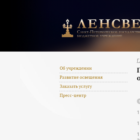
Г
Об учреждении
Развитие освещения
Заказать услугу
Пресс-центр
1
1
1