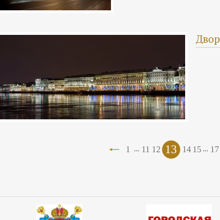
Двор
13
…
…
1
11
12
14
15
17