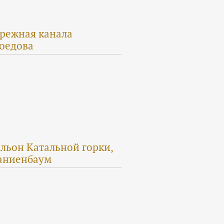
режная канала
оедова
льон Катальной горки,
аниенбаум